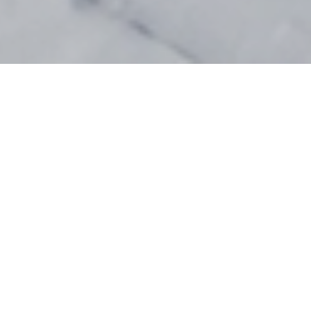
Herzlich willkommen – schön, dass du bei
uns bist!
Der
Vorarlberger Skilehrerverband
hat eine
klare Mission: Wir bilden Ski-, Snowboard-
und Langlauflehrer*innen aus und
unterstützen sie bei ihrer kontinuierlichen
Weiterbildung – für starke Skischulen und
einen lebendigen Wintersport in Vorarlberg.