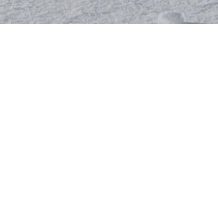
ALLGEMEINE KURSINFORMATION
Die Hauptaufgabe des Vorarlberger
Skilehrerverbandes ist die
Aus- und
Weiterbildung
der
Ski-, Snowboard- und
Langlauflehrer
für die Vorarlberger
Skischulen.
Bewusst bieten wir vermehrt
regionale
Ausbildungslehrgänge
an, um ganz einfach
die Wege und den Aufwand für alle
Beteiligten so kurz und gering wie möglich