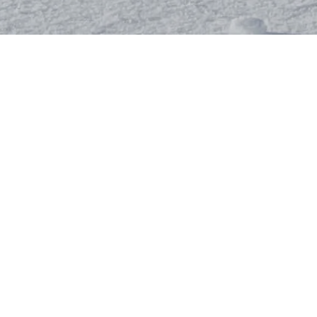
ALLGEMEINE KURSINFORMATION
Die Hauptaufgabe des Vorarlberger
Skilehrerverbandes ist die
Aus- und
Weiterbildung
der
Ski-, Snowboard- und
Langlauflehrer
für die Vorarlberger
Skischulen.
Bewusst bieten wir vermehrt
regionale
Ausbildungslehrgänge
an, um ganz einfach
die Wege und den Aufwand für alle
Beteiligten so kurz und gering wie möglich